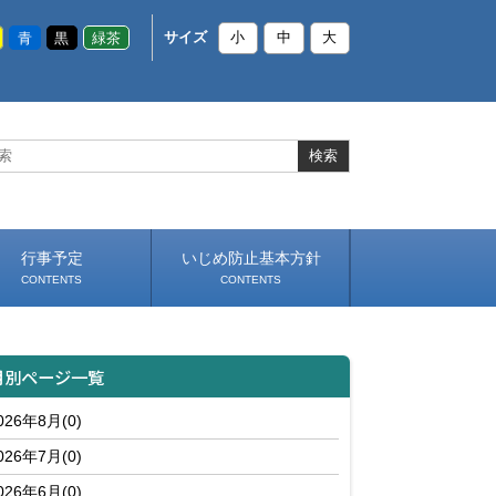
青
黒
緑茶
サイズ
小
中
大
行事予定
いじめ防止基本方針
CONTENTS
CONTENTS
月別ページ一覧
026年8月(0)
026年7月(0)
026年6月(0)