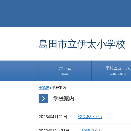
島田市立伊太小学校
ホーム
学校ニュース
HOME
CONTENTS
HOME
›
学校案内
学校から
安心・安全
1年生
2年生
3年生
4年生
5年生
6年生
事務・保健室から
児童会・部活から
研修
小中連携事業
その他
学校案内
校長あいさつ
2023年4月21日
しめ縄づくり
2022年12月21日