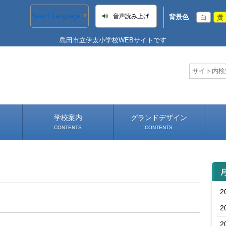
Select Language
▼
音声読み上げ
背景色
白
黄
島田市立伊太小学校WEBサイトです
学校案内
グランドデザイン
CONTENTS
CONTENTS
学校長あいさつ
学校へのアクセス
2
2
2