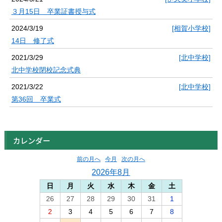
３月15日 卒業証書授与式
2024/3/19
[相賀小学校]
14日 修了式
2021/3/29
[北中学校]
北中学校閉校記念式典
2021/3/22
[北中学校]
第36回 卒業式
カレンダー
前の月へ
今月
次の月へ
2026年8月
日
月
火
水
木
金
土
26
27
28
29
30
31
1
2
3
4
5
6
7
8