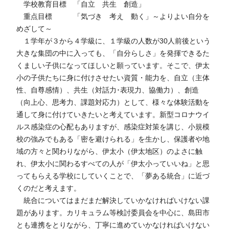
学校教育目標 「自立 共生 創造」
重点目標 「気づき 考え 動く」～よりよい自分を
めざして～
１学年が３から４学級に、１学級の人数が30人前後という
大きな集団の中に入っても、「自分らしさ」を発揮できるた
くましい子供になってほしいと願っています。そこで、伊太
小の子供たちに身に付けさせたい資質・能力を、自立（主体
性、自尊感情）、共生（対話力･表現力、協働力）、創造
（向上心、思考力、課題対応力）として、様々な体験活動を
通して身に付けていきたいと考えています。新型コロナウイ
ルス感染症の心配もありますが、感染症対策を講じ、小規模
校の強みでもある「密を避けられる」を生かし、保護者や地
域の方々と関わりながら、伊太小（伊太地区）のよさに触
れ、伊太小に関わるすべての人が「伊太小っていいね」と思
ってもらえる学校にしていくことで、「夢ある統合」に近づ
くのだと考えます。
統合についてはまだまだ解決していかなければいけない課
題があります。カリキュラム等検討委員会を中心に、島田市
とも連携をとりながら、丁寧に進めていかなければいけない