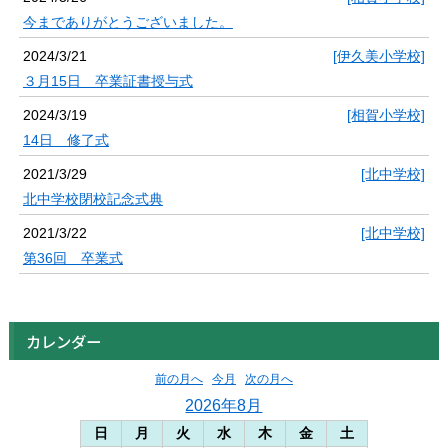
今までありがとうございました。
2024/3/21
[伊久美小学校]
３月15日 卒業証書授与式
2024/3/19
[相賀小学校]
14日 修了式
2021/3/29
[北中学校]
北中学校閉校記念式典
2021/3/22
[北中学校]
第36回 卒業式
カレンダー
前の月へ
今月
次の月へ
2026年8月
日
月
火
水
木
金
土