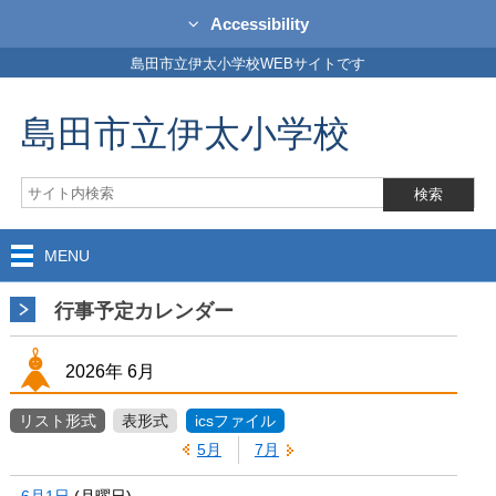
Accessibility
島田市立伊太小学校WEBサイトです
島田市立伊太小学校
MENU
行事予定カレンダー
2026年
6月
リスト形式
表形式
icsファイル
5月
7月
6月1日
(
月
曜日
)