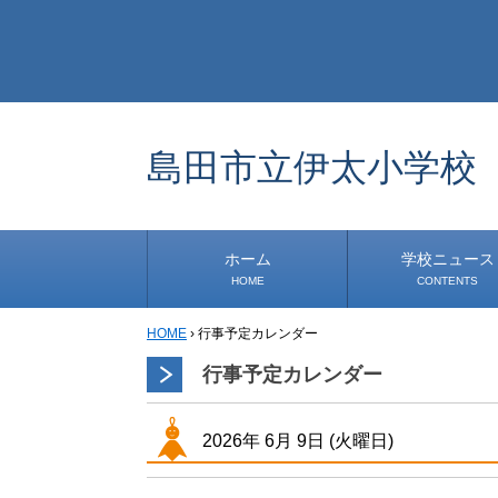
島田市立伊太小学校
ホーム
学校ニュース
HOME
CONTENTS
HOME
›
行事予定カレンダー
学校から
安心・安全
1年生
2年生
3年生
4年生
5年生
6年生
事務・保健室から
児童会・部活から
研修
小中連携事業
その他
行事予定カレンダー
2026年
6月
9日
(火
曜日
)