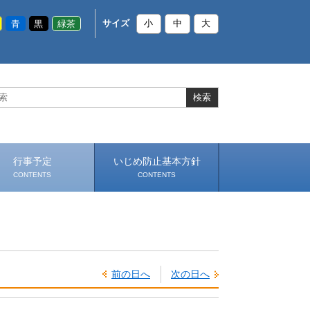
青
黒
緑茶
サイズ
小
中
大
行事予定
いじめ防止基本方針
CONTENTS
CONTENTS
前の日へ
次の日へ