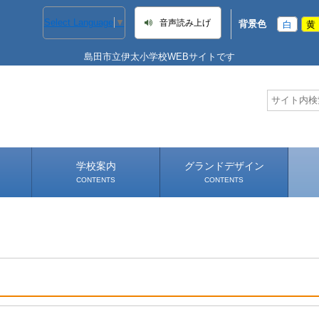
Select Language
▼
音声読み上げ
背景色
白
黄
島田市立伊太小学校WEBサイトです
学校案内
グランドデザイン
CONTENTS
CONTENTS
学校長あいさつ
学校へのアクセス