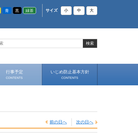
青
黒
緑茶
サイズ
小
中
大
行事予定
いじめ防止基本方針
CONTENTS
CONTENTS
前の日へ
次の日へ