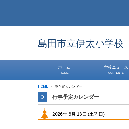
島田市立伊太小学校
ホーム
学校ニュース
HOME
CONTENTS
HOME
›
行事予定カレンダー
学校から
安心・安全
1年生
2年生
3年生
4年生
5年生
6年生
事務・保健室から
児童会・部活から
研修
小中連携事業
その他
行事予定カレンダー
2026年
6月
13日
(土
曜日
)