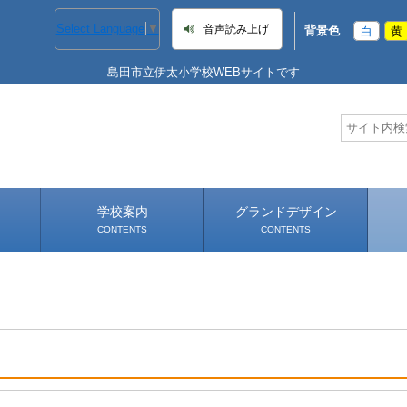
Select Language
▼
音声読み上げ
背景色
白
黄
島田市立伊太小学校WEBサイトです
学校案内
グランドデザイン
CONTENTS
CONTENTS
学校長あいさつ
学校へのアクセス