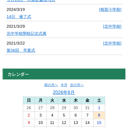
2024/3/19
[相賀小学校]
14日 修了式
2021/3/29
[北中学校]
北中学校閉校記念式典
2021/3/22
[北中学校]
第36回 卒業式
カレンダー
前の月へ
今月
次の月へ
2026年8月
日
月
火
水
木
金
土
26
27
28
29
30
31
1
2
3
4
5
6
7
8
9
10
11
12
13
14
15