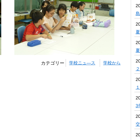
2
島
2
夏
2
夏
2
カテゴリー
学校ニュ―ス
学校から
２
2
１
2
3
2
交
2