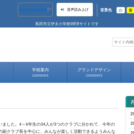
Select Language
▼
音声読み上げ
背景色
白
黄
島田市立伊太小学校WEBサイトです
学校案内
グランドデザイン
CONTENTS
CONTENTS
学校長あいさつ
学校へのアクセス
2
2
ました。4～6年生の34人が3つのクラブに分かれて、今年の
生の副クラブ長を中心に、みんなが楽しく活動できるようみんな
2