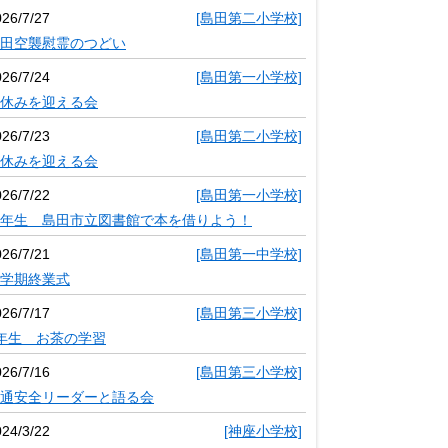
026/7/27
[島田第二小学校]
田空襲慰霊のつどい
026/7/24
[島田第一小学校]
休みを迎える会
026/7/23
[島田第二小学校]
休みを迎える会
026/7/22
[島田第一小学校]
年生 島田市立図書館で本を借りよう！
026/7/21
[島田第一中学校]
学期終業式
026/7/17
[島田第三小学校]
年生 お茶の学習
026/7/16
[島田第三小学校]
通安全リーダーと語る会
024/3/22
[神座小学校]