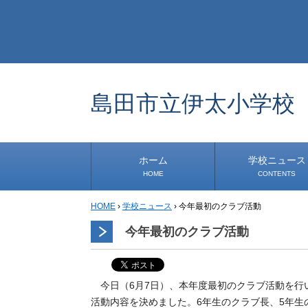
島田市立伊太小学校
ホーム
学校ニュース
HOME
CONTENTS
HOME
›
学校ニュース
›
今年最初のクラブ活動
学校から
安心・安全
1年生
2年生
3年生
4年生
5年生
6年生
事務・保健室から
児童会・部活から
研修
小中連携事業
その他
今年最初のクラブ活動
今日（6月7日）、本年度最初のクラブ活動を行い
活動内容を決めました。6年生のクラブ長、5年