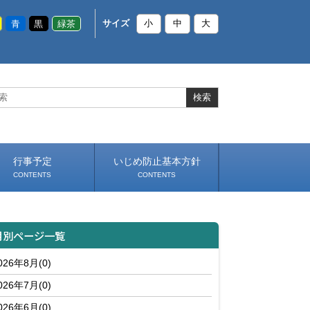
青
黒
緑茶
サイズ
小
中
大
行事予定
いじめ防止基本方針
CONTENTS
CONTENTS
月別ページ一覧
026年8月(0)
026年7月(0)
026年6月(0)