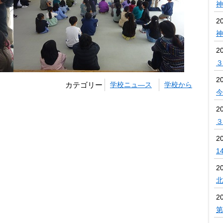
神
2
神
2
３
2
カテゴリー
学校ニュ―ス
学校から
今
2
３
2
1
2
北
2
第