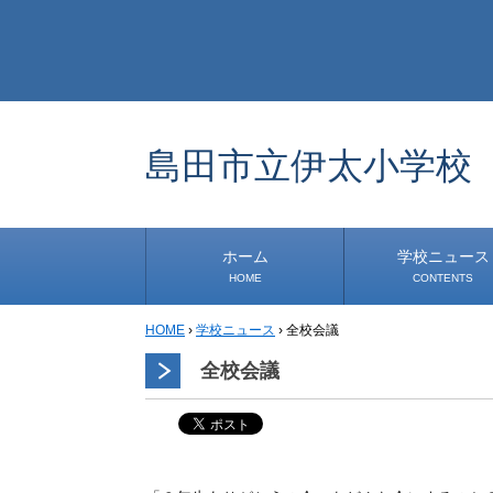
島田市立伊太小学校
ホーム
学校ニュース
HOME
CONTENTS
HOME
›
学校ニュース
›
全校会議
学校から
安心・安全
1年生
2年生
3年生
4年生
5年生
6年生
事務・保健室から
児童会・部活から
研修
小中連携事業
その他
全校会議