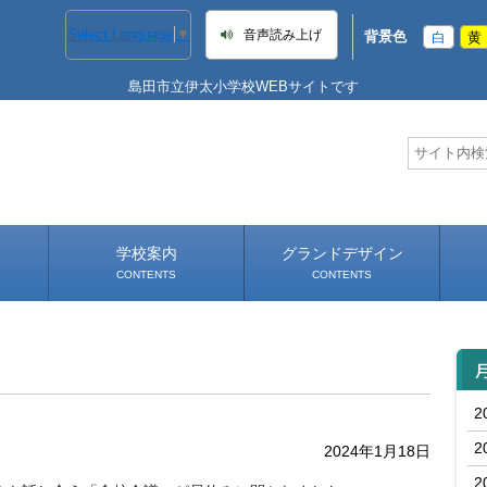
Select Language
▼
音声読み上げ
背景色
白
黄
島田市立伊太小学校WEBサイトです
学校案内
グランドデザイン
CONTENTS
CONTENTS
学校長あいさつ
学校へのアクセス
2
2
2024年1月18日
2