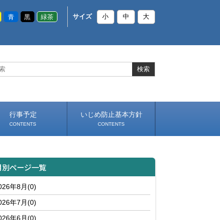
青
黒
緑茶
サイズ
小
中
大
行事予定
いじめ防止基本方針
CONTENTS
CONTENTS
月別ページ一覧
026年8月(0)
026年7月(0)
026年6月(0)