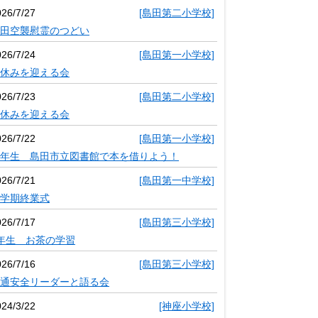
026/7/27
[島田第二小学校]
田空襲慰霊のつどい
026/7/24
[島田第一小学校]
休みを迎える会
026/7/23
[島田第二小学校]
休みを迎える会
026/7/22
[島田第一小学校]
年生 島田市立図書館で本を借りよう！
026/7/21
[島田第一中学校]
学期終業式
026/7/17
[島田第三小学校]
年生 お茶の学習
026/7/16
[島田第三小学校]
通安全リーダーと語る会
024/3/22
[神座小学校]