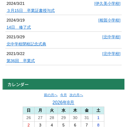
2024/3/21
[伊久美小学校]
３月15日 卒業証書授与式
2024/3/19
[相賀小学校]
14日 修了式
2021/3/29
[北中学校]
北中学校閉校記念式典
2021/3/22
[北中学校]
第36回 卒業式
カレンダー
前の月へ
今月
次の月へ
2026年8月
日
月
火
水
木
金
土
26
27
28
29
30
31
1
2
3
4
5
6
7
8